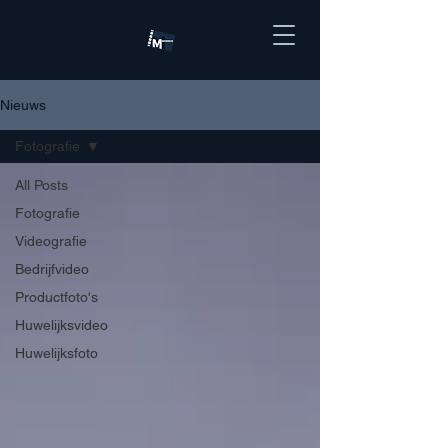
Nieuws
Fotografie
All Posts
Fotografie
Videografie
Bedrijfvideo
Productfoto's
Huwelijksvideo
Huwelijksfoto