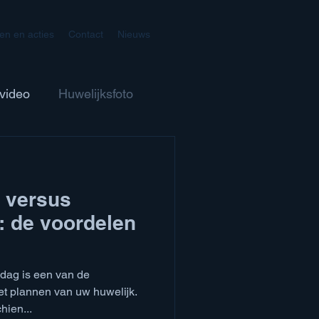
zen en acties
Contact
Nieuws
video
Huwelijksfoto
 versus
: de voordelen
dag is een van de
et plannen van uw huwelijk.
hien...