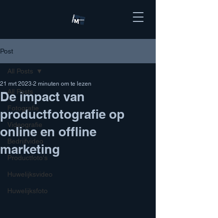
Post
All Posts
21 mrt 2023
2 minuten om te lezen
All Posts
De impact van
Fotografie
productfotografie op
Videografie
online en offline
Bedrijfvideo
marketing
Productfoto's
Huwelijksvideo
Huwelijksfoto